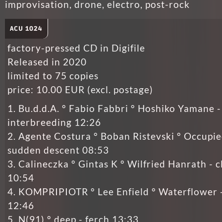
improvisation, drone, electro, post-rock
ACU 1024
factory-pressed CD in Digifile
Released in 2020
limited to 75 copies
price: 10.00 EUR (excl. postage)
1. Bu.d.d.A. ° Fabio Fabbri ° Hoshiko Yamane 
interbreeding 12:26
2. Agente Costura ° Boban Ristevski ° Occupi
sudden descent 08:53
3. Calineczka ° Gintas K ° Wilfried Hanrath - 
10:54
4. KOMPRIPIOTR ° Lee Enfield ° Waterflower -
12:46
5. N(91) ° deep - ferch 13:33