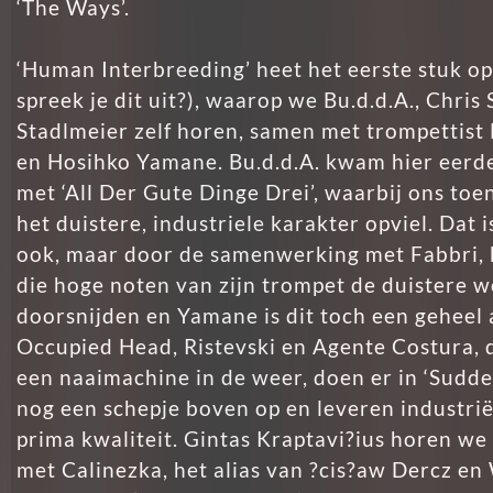
‘The Ways’.
‘Human Interbreeding’ heet het eerste stuk op ‘
spreek je dit uit?), waarop we Bu.d.d.A., Chris 
Stadlmeier zelf horen, samen met trompettist
en Hosihko Yamane. Bu.d.d.A. kwam hier eerde
met ‘All Der Gute Dinge Drei’, waarbij ons to
het duistere, industriele karakter opviel. Dat i
ook, maar door de samenwerking met Fabbri, 
die hoge noten van zijn trompet de duistere 
doorsnijden en Yamane is dit toch een geheel 
Occupied Head, Ristevski en Agente Costura, 
een naaimachine in de weer, doen er in ‘Sudd
nog een schepje boven op en leveren industrië
prima kwaliteit. Gintas Kraptavi?ius horen we
met Calinezka, het alias van ?cis?aw Dercz en 