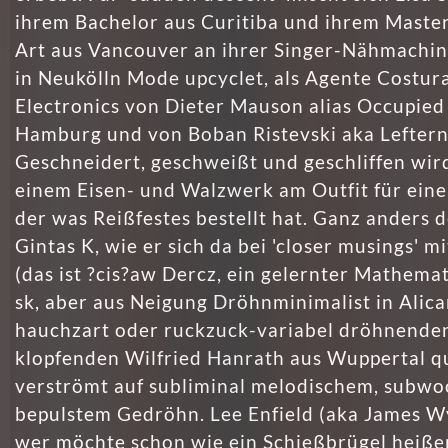
ihrem Bachelor aus Curitiba und ihrem Master
Art aus Vancouver an ihrer Singer-Nähmachine
in Neukölln Mode upcyclet, als Agente Costur
Electronics von Dieter Mauson alias Occupied
Hamburg und von Boban Ristevski aka Lefterna
Geschneidert, geschweißt und geschliffen wir
einem Eisen- und Walzwerk am Outfit für eine
der was Reißfestes bestellt hat. Ganz anders d
Gintas K, wie er sich da bei 'closer musings' m
(das ist ?cis?aw Dercz, ein gelernter Mathema
sk, aber aus Neigung Dröhnminimalist in Alic
hauchzart oder ruckzuck-variabel dröhnende
klopfenden Wilfried Hanrath aus Wuppertal qu
verströmt auf subliminal melodischem, subwo
bepulstem Gedröhn. Lee Enfield (aka James W
wer möchte schon wie ein Schießbrügel heißen