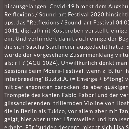
hinausgelangen. Covid-19 brockt dem Augsbu
Re:flexions / Sound-art Festival 2020 hinsichtl
ups, das "Re:flexions / Sound-art Festival 04 
1041, digital) mit Kostproben vorstellt, eini
ein. Und verhindert damit auch einige der Be
die sich Sascha Stadlmeier ausgedacht hatte. 
wurde der vorgesehene Zusammenklang virtuel
als: r I ? (ACU 1024). Unwillkürlich denkt man
Sessions beim Moers-Festival, wenn z. B. für 
interbreeding' Bu.d.d.A. (= Emerge + b°tong) v
mit der ansonsten barocken, da aber quäkigen,
Trompete des kahlen Fabio Fabbri und der ve
glissandierenden, trillernden Violine von Ho
die in Berlin als Tukico, vor allem aber mit T
geigt, hier aber unter Lärmwellen und brause
erbebt. Für 'sudden descent' mischt sich Lisa 