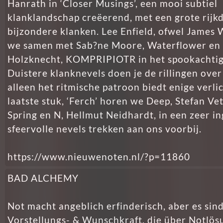
Hanrath in ‘Closer Musings’, een mooi subtiel
klanklandschap creëerend, met een grote rij
bijzondere klanken. Lee Enfield, ofwel James
we samen met Sab?ne Moore, Waterflower en
Holzknecht, KOMPRIPIOTR in het spookachtige
Duistere klanknevels doen je de rillingen over
alleen het ritmische patroon biedt enige verlic
laatste stuk, ‘Ferch’ horen we Deep, Stefan Ve
Spring en N, Hellmut Neidhardt, in een zeer in
sfeervolle nevels trekken aan ons voorbij.
https://www.nieuwenoten.nl/?p=11860
BAD ALCHEMY
Not macht angeblich erfinderisch, aber es sin
Vorstellungs- & Wunschkraft, die über Notlö