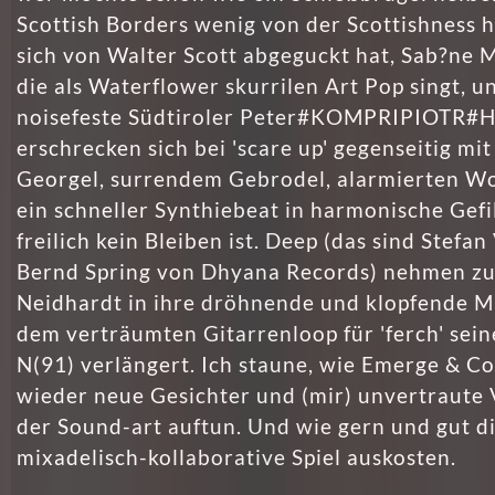
Scottish Borders wenig von der Scottishness h
sich von Walter Scott abgeguckt hat, Sab?ne M
die als Waterflower skurrilen Art Pop singt, u
noisefeste Südtiroler Peter#KOMPRIPIOTR#H
erschrecken sich bei 'scare up' gegenseitig mi
Georgel, surrendem Gebrodel, alarmierten Wo
ein schneller Synthiebeat in harmonische Gefi
freilich kein Bleiben ist. Deep (das sind Stefan
Bernd Spring von Dhyana Records) nehmen zu
Neidhardt in ihre dröhnende und klopfende Mi
dem verträumten Gitarrenloop für 'ferch' sein
N(91) verlängert. Ich staune, wie Emerge & C
wieder neue Gesichter und (mir) unvertraute
der Sound-art auftun. Und wie gern und gut d
mixadelisch-kollaborative Spiel auskosten.