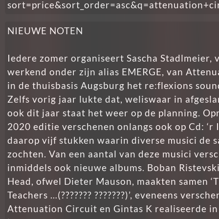
sort=price&sort_order=asc&q=attenuation+ci
NIEUWE NOTEN
Iedere zomer organiseert Sascha Stadlmeier, 
werkend onder zijn alias EMERGE, van Attenua
in de thuisbasis Augsburg het re:flexions sound
Zelfs vorig jaar lukte dat, weliswaar in afges
ook dit jaar staat het weer op de planning. O
2020 editie verschenen onlangs ook op Cd: ‘r I 
daarop vijf stukken waarin diverse musici de
zochten. Van een aantal van deze musici vers
inmiddels ook nieuwe albums. Boban Ristevsk
Head, ofwel Dieter Mauson, maakten samen ‘T
Teachers …(??????? ???????)’, eveneens versche
Attenuation Circuit en Gintas K realiseerde i