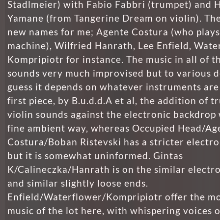
Stadlmeier) with Fabio Fabbri (trumpet) and 
Yamane (from Tangerine Dream on violin). Th
new names for me; Agente Costura (who plays
machine), Wilfried Hanrath, Lee Enfield, Wat
Kompripiotr for instance. The music in all of t
sounds very much improvised but to various d
guess it depends on whatever instruments are 
first piece, by B.u.d.d.A et al, the addition of 
violin sounds against the electronic backdrop 
fine ambient way, whereas Occupied Head/Ag
Costura/Boban Ristevski has a stricter electron
but it is somewhat uninformed. Gintas
K/Calineczka/Hanrath is on the similar electr
and similar slightly loose ends.
Enfield/Waterflower/Kompripiotr offer the m
music of the lot here, with whispering voices 